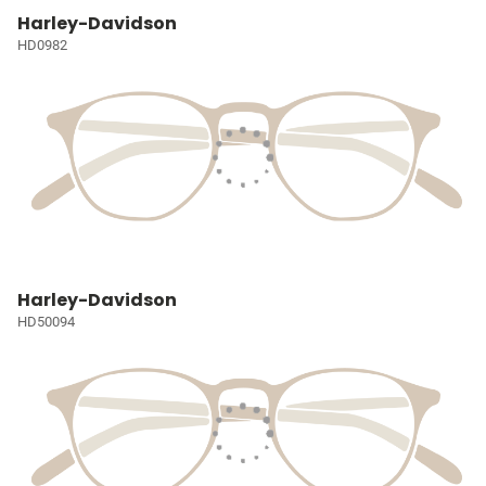
Harley-Davidson
HD0982
Harley-Davidson
HD50094